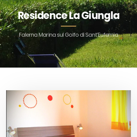
Residence La Giungla
Falerna Marina sul Golfo di Sant’Eufemia